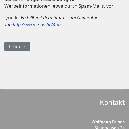
Werbeinformationen, etwa durch Spam-Mails, vor.
Quelle:
Erstellt mit dem Impressum Generator
von
http://www.e-recht24.de
Vorheriger Beitrag: Datenschutz
Zurück
Kontakt
Wolfgang Brings
Steinhausen 34